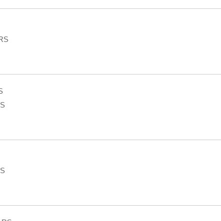
 RS
S
RS
RS