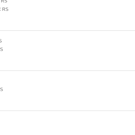
 RS
C RS
S
RS
RS