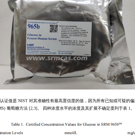
T 认证值是 NIST 对其准确性有最高置信度的值，因为所有已知或可疑的
C/MS) 葡萄糖方法 [2,3]。 四种浓度水平的浓度及其扩展不确定度列于表 1。