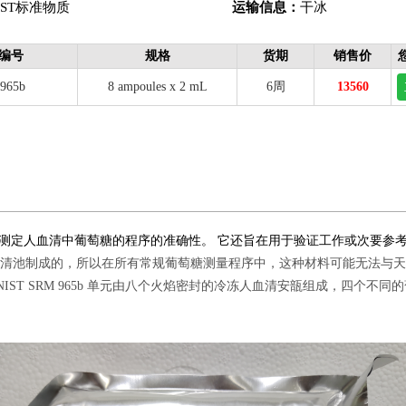
IST标准物质
运输信息：
干冰
编号
规格
货期
销售价
965b
8 ampoules x 2 mL
6周
13560
测定人血清中葡萄糖的程序的准确性。 它还旨在用于验证工作或次要参
度的人血清池制成的，所以在所有常规葡萄糖测量程序中，这种材料可能无法与天
T SRM 965b 单元由八个火焰密封的冷冻人血清安瓿组成，四个不同的葡